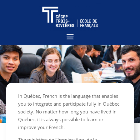
In Québec, French is the language that enables
you to integrate and participate fully in Québec
society. No matter how long you have lived in
Québec, it is always possible to learn or
improve your French.
The ministère de l’Immigration, de la